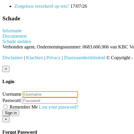
Zorgeloos verzekerd op reis?
17/07/26
Schade
Informatie
Documenten
Schade melden
Verbonden agent, Ondernemingsnummer: 0683.606.906 van KBC Verz
Disclaimer
|
Klachten
|
Privacy
|
Duurzaamheidsbeleid
© Copyright 
Close
×
Login
Username
Password
Remember Me
Lost your password?
Sign in
Close
×
Forgot Password